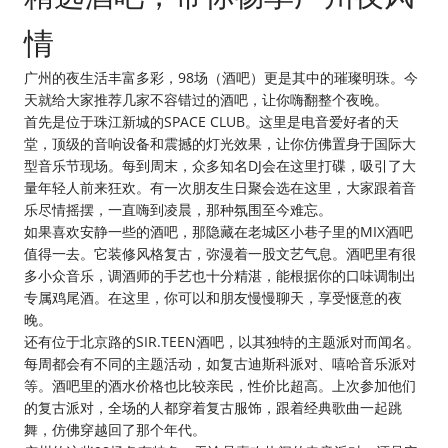
情
广州的夜生活丰富多彩，98场（酒吧）更是其中的璀璨明珠。今
天就给大家推荐几家不容错过的酒吧，让你嗨翻整个夜晚。
首先是位于珠江新城的SPACE CLUB。这里是电音爱好者的天
堂，顶级的音响设备和震撼的灯光效果，让你仿佛置身于国际大
型音乐节现场。每到周末，众多知名DJ会在这里打碟，吸引了大
量年轻人前来狂欢。有一次朋友生日聚会选在这里，大家跟着音
乐尽情摇摆，一直嗨到凌晨，那种氛围至今难忘。
如果喜欢安静一些的酒吧，那隐藏在老城区小巷子里的MIX酒吧
值得一去。它装修风格复古，弥漫着一股文艺气息。酒吧里有很
多小众音乐，调酒师的手艺也十分精湛，能根据你的口味调制出
专属鸡尾酒。在这里，你可以和朋友慢慢聊天，享受惬意的夜
晚。
还有位于北京路的SIR.TEEN酒吧，以其独特的主题派对而闻名。
每周都会有不同的主题活动，如复古迪斯科派对、嘻哈音乐派对
等。酒吧里的酒水价格也比较亲民，性价比超高。上次参加他们
的复古派对，全场的人都穿着复古服饰，跟着经典歌曲一起跳
舞，仿佛穿越回了那个年代。