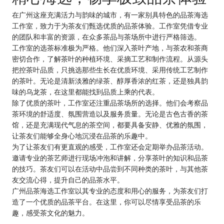
在广州这座充满活力与韵味的城市，有一家别具特色的品茶海选
工作室，致力于为茶友们甄选优质的品茶体验。工作室凭借专业
的团队和丰富的资源，在众多茶品与茶场所中进行严格筛选。
工作室的选茶标准极为严格。他们深入茶叶产地，与茶农和茶商
密切合作，了解茶叶的种植环境、采摘工艺和制作流程。从源头
把控茶叶品质，只挑选那些生长在优质环境、采用传统工艺制作
的茶叶。无论是清新淡雅的绿茶、醇厚香浓的红茶，还是独具韵
味的乌龙茶，在这里都能找到品质上乘的代表。
除了优质的茶叶，工作室还注重品茶场所的选择。他们会考察品
茶环境的舒适度、氛围营造以及服务质量。无论是古色古香的茶
馆，还是充满现代气息的茶空间，都要具备安静、优雅的氛围，
让茶友们能够全身心地沉浸在品茶的乐趣中。
为了让茶友们有更直观的感受，工作室还会定期举办品茶活动。
邀请专业的茶艺师进行现场冲泡和讲解，分享茶叶的知识和品茶
的技巧。茶友们可以在活动中品尝到不同种类的茶叶，与其他茶
友交流心得，提升自己的品茶水平。
广州品茶海选工作室以其专业的态度和用心的服务，为茶友们打
造了一个优质的品茶平台。在这里，你可以尽情享受品茶的乐
趣，感受茶文化的魅力。